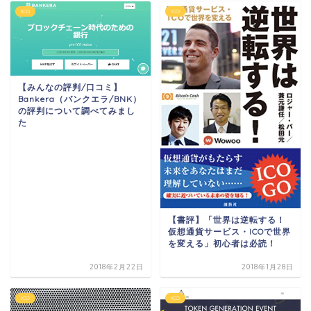
ICO
ICO
【みんなの評判/口コミ】
Bankera（バンクエラ/BNK）
の評判について調べてみまし
た
【書評】「世界は逆転する！
仮想通貨サービス・ICOで世界
を変える」初心者は必読！
2018年2月22日
2018年1月28日
ICO
ICO