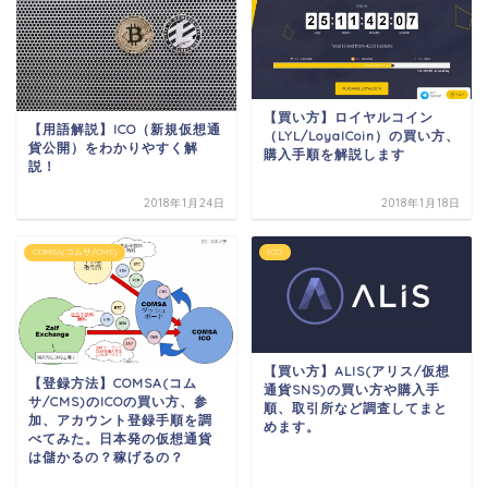
【買い方】ロイヤルコイン
【用語解説】ICO（新規仮想通
（LYL/LoyalCoin）の買い方、
貨公開）をわかりやすく解
購入手順を解説します
説！
2018年1月24日
2018年1月18日
COMSA(コムサ/CMS)
ICO
【買い方】ALIS(アリス/仮想
【登録方法】COMSA(コム
通貨SNS)の買い方や購入手
サ/CMS)のICOの買い方、参
順、取引所など調査してまと
加、アカウント登録手順を調
めます。
べてみた。日本発の仮想通貨
は儲かるの？稼げるの？