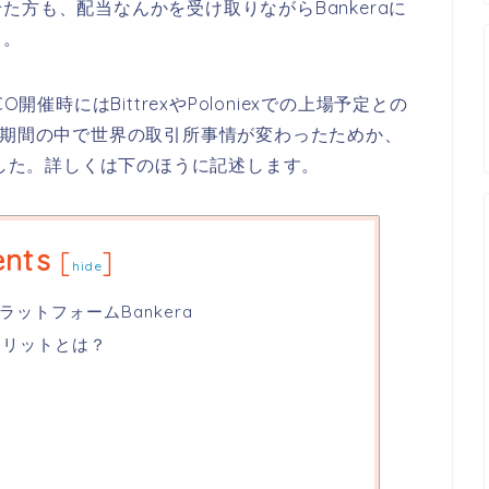
方も、配当なんかを受け取りながらBankeraに
う。
ICO開催時にはBittrexやPoloniexでの上場予定との
催期間の中で世界の取引所事情が変わったためか、
ました。詳しくは下のほうに記述します。
ents
[
]
hide
ットフォームBankera
のメリットとは？