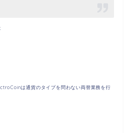
は
troCoinは通貨のタイプを問わない両替業務を行