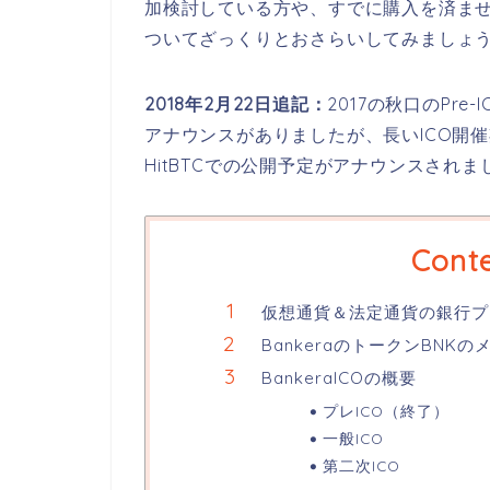
加検討している方や、すでに購入を済ませた
ついてざっくりとおさらいしてみましょ
2018年2月22日追記：
2017の秋口のPre-
アナウンスがありましたが、長いICO開
HitBTCでの公開予定がアナウンスされ
Cont
仮想通貨＆法定通貨の銀行プラ
BankeraのトークンBNK
BankeraICOの概要
プレICO（終了）
一般ICO
第二次ICO