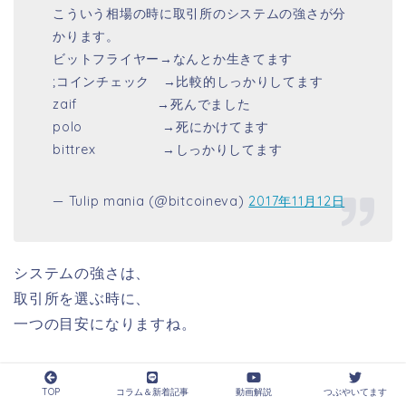
こういう相場の時に取引所のシステムの強さが分
かります。
ビットフライヤー→なんとか生きてます
;コインチェック →比較的しっかりしてます
zaif →死んでました
polo →死にかけてます
bittrex →しっかりしてます
— Tulip mania (@bitcoineva)
2017年11月12日
システムの強さは、
取引所を選ぶ時に、
一つの目安になりますね。
このツイートによれば、
TOP
コラム＆新着記事
動画解説
つぶやいてます
コインチェックとビットレックスは