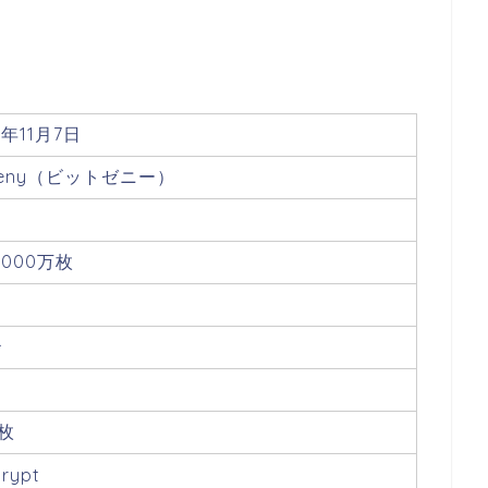
4年11月7日
tzeny（ビットゼニー）
5000万枚
秒
W
5枚
crypt