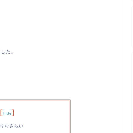
ました。
[
]
hide
りおさらい