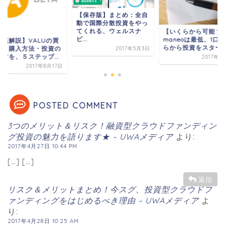
【保存版】まとめ：全自
動で国際分散投資をやっ
てくれる、ウェルスナ
【いくらから可能？
ビ...
maneoは最低、1口
徹底解説】VALUの買
らから投資をスタート.
方・購入方法・投資の
2017年5月3日
方を、５ステップ...
2017年5
2017年8月17日
POSTED COMMENT
3つのメリット＆リスク！融資型クラウドファンディン
グ投資の魅力を語ります★ – UWAメディア
より:
2017年4月27日 10:44 PM
[…] […]
返信
リスク＆メリットまとめ！今スグ、投資型クラウドフ
ァンディングをはじめるべき理由 – UWAメディア
よ
り:
2017年4月28日 10:25 AM