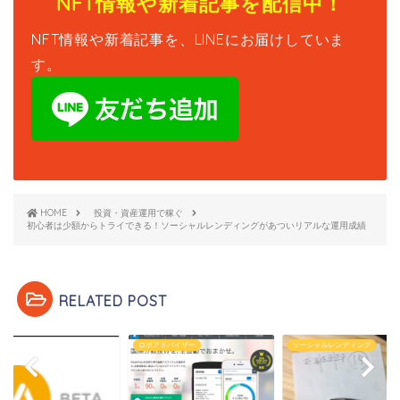
NFT情報や新着記事を配信中！
NFT情報や新着記事を、LINEにお届けしていま
す。
HOME
投資・資産運用で稼ぐ
初心者は少額からトライできる！ソーシャルレンディングがあついリアルな運用成績
RELATED POST
U
ロボアドバイザー
ソーシャルレンディング