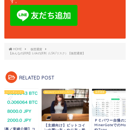
す。
HOME
仮想通貨
【みんなの評判】Liskの評判（LSK/リスク）【仮想通貨】
RELATED POST
coin(ビットコイン/BTC)
仮想通貨
coincheck(コインチェック)
ＰＣパワー自慢の方に！
MinerGateでのMonero
主婦向け】ビットコイ
【承認率／実績公開
やZcas...
の買い方・やり方・投