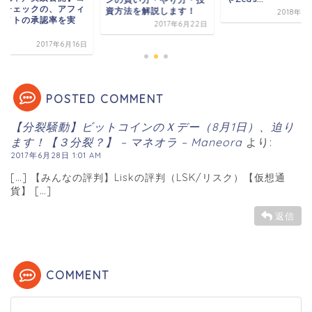
インチェックの、ア
方法を解説します！
2018年5月15日
リエイトの承認率を
2017年6月22日
績...
2017年6
POSTED COMMENT
【分裂騒動】ビットコインのＸデー（8月1日）、迫り
ます！【３分裂？】 – マネオラ – Maneora
より:
2017年6月28日 1:01 AM
[…] 【みんなの評判】Liskの評判（LSK/リスク）【仮想通
貨】 […]
返信
COMMENT