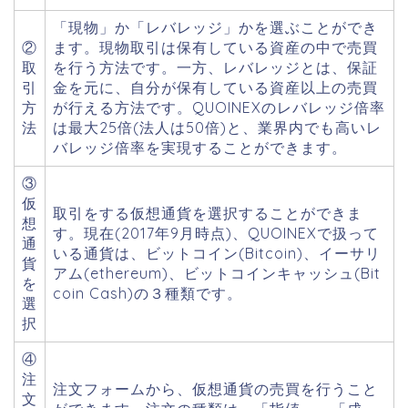
「現物」か「レバレッジ」かを選ぶことができ
②
ます。現物取引は保有している資産の中で売買
取
を行う方法です。一方、レバレッジとは、保証
引
金を元に、自分が保有している資産以上の売買
方
が行える方法です。QUOINEXのレバレッジ倍率
法
は最大25倍(法人は50倍)と、業界内でも高いレ
バレッジ倍率を実現することができます。
③
仮
取引をする仮想通貨を選択することができま
想
す。現在(2017年9月時点)、QUOINEXで扱って
通
いる通貨は、ビットコイン(Bitcoin)、イーサリ
貨
アム(ethereum)、ビットコインキャッシュ(Bit
を
coin Cash)の３種類です。
選
択
④
注
注文フォームから、仮想通貨の売買を行うこと
文