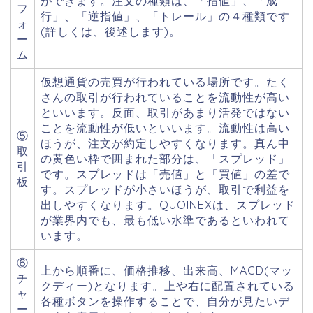
ができます。注文の種類は、「指値」、「成
フ
行」、「逆指値」、「トレール」の４種類です
ォ
(詳しくは、後述します)。
ー
ム
仮想通貨の売買が行われている場所です。たく
さんの取引が行われていることを流動性が高い
といいます。反面、取引があまり活発ではない
ことを流動性が低いといいます。流動性は高い
⑤
ほうが、注文が約定しやすくなります。真ん中
取
の黄色い枠で囲まれた部分は、「スプレッド」
引
です。スプレッドは「売値」と「買値」の差で
板
す。スプレッドが小さいほうが、取引で利益を
出しやすくなります。QUOINEXは、スプレッド
が業界内でも、最も低い水準であるといわれて
います。
⑥
上から順番に、価格推移、出来高、MACD(マッ
チ
クディー)となります。上や右に配置されている
ャ
各種ボタンを操作することで、自分が見たいデ
ー