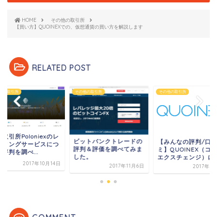
HOME
その他の取引所
【買い方】QUOINEXでの、仮想通貨の買い方を解説します
RELATED POST
他の取引所
その他の取引所
その他の取引所
取引所Poloniexのレ
ビットバンクトレードの
【みんなの評判/口
ディングサービスにつ
評判＆評価を調べてみま
ミ】QUOINEX（コ
評判を調べ...
した。
エクスチェンジ）につ.
2017年10月14日
2017年11月6日
2017年9