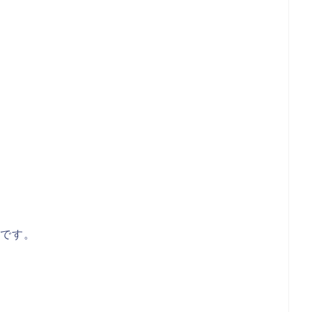
い
です。