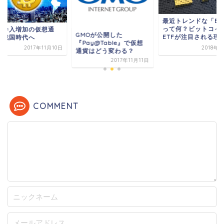
最近トレンドな「ET
って何？ビットコイ
業参入増加の仮想通
GMOが公開した
ETFが注目される理
、戦国時代へ
『Pay@Table』で仮想
2017年11月10日
2018年
通貨はどう変わる？
2017年11月11日
COMMENT