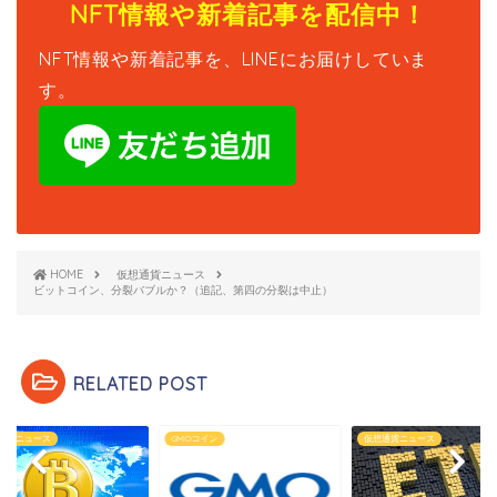
NFT情報や新着記事を配信中！
NFT情報や新着記事を、LINEにお届けしていま
す。
HOME
仮想通貨ニュース
ビットコイン、分裂バブルか？（追記、第四の分裂は中止）
RELATED POST
通貨ニュース
GMOコイン
仮想通貨ニュース