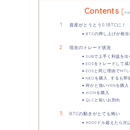
Contents
[
hi
資産がとうとう0.1BTCに！
BTCの押し上げが相
現在のトレード状況
SUBで上手く利益を出
EOSをトレードして成
EOSと同じ理由でMT
NEOを購入…するも即
何かと強いVENを購入
AIONを購入
QLCと短いお別れ
BTCの動きがとても怖い
9000ドル超えたら次