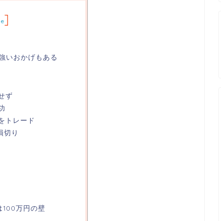
]
de
当強いおかげもある
せず
功
Lをトレード
損切り
は100万円の壁