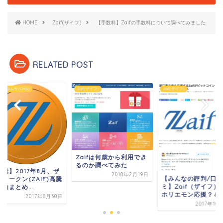
HOME
Zaif(ザイフ)
【手数料】Zaifの手数料について調べてみました
RELATED POST
f(ザイフ)
Zaif(ザイフ)
COMSA(コムサ/CMS)
aifは何歳から利用でき
のか調べてみた
【高騰】2017年8月
2018年2月19日
【みんなの評判/口コ
イフトークン(ZAIF
ミ】Zaif（ザイフ）は、
の理由まとめ...
ホリエモン応援？＆マ...
2017年8
2017年10月18日