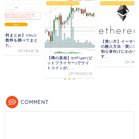
U
Bitcoin(ビットコイン/BTC)
Ethereum(イーサリアム/ETH)
手数料まとめ】VALU
、手数料を調べてまと
【買い方】イーサリ
ました。
の購入方法・買い方
初心者向けにわかり
2017年6月7日
す...
【噂の真相】bitFlyer(ビ
2017年6
ットフライヤー)でライ
トコインが、...
2017年6月22日
COMMENT