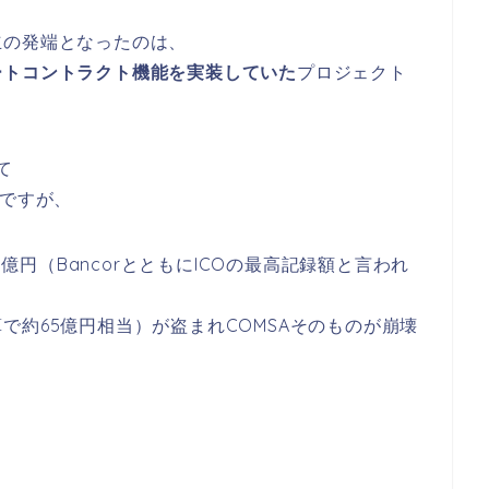
立の発端となったのは、
ートコントラクト機能を実装していた
プロジェクト
。
て
Oですが、
50億円（BancorとともにICOの最高記録額と言われ
で約65億円相当）が盗まれCOMSAそのものが崩壊