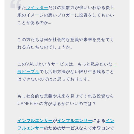
また
ツイッター
だけの拡散力が強いいわゆる炎上
系のイメージの悪いブロガーに投資をしてもいい
ことがあるのか…
この方たちは何か社会的な意義や未来を見せてく
れる方たちなのでしょうか。
このVALUというサービスは、もっと私みたいな
一
般ピープル
でも活用方法がない限り生き残ること
はできないのではと思っております。
もし社会的な意義や未来を見せてくれる投資なら
CAMPFIREの方がはるかにいいのでは？
インフルエンサー
が
インフルエンサー
による
イン
フルエンサー
のためのサービス
なんて
オワコン
で