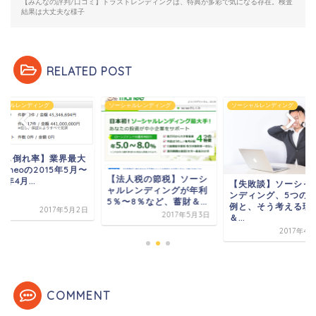
【みんなの評判/口コミ】トラストレンディングは、特典が多彩で気になる存在。検査
結果は大丈夫な様子
RELATED POST
シャルレンディング
ソーシャルレンディング
ソーシャルレンディング
【貸し倒れ率】業界
手maneoの2015年
法人税の節税】ソーシ
2017年4月...
【失敗談】ソーシャルレ
ルレンディングが年利
ンディング、5つの失敗
〜8％など、蓄財＆...
例と、そう考える理由
2017年5
2017年5月3日
＆...
2017年4月26日
COMMENT