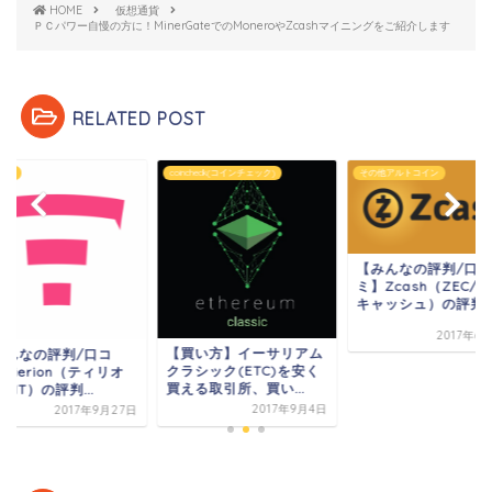
HOME
仮想通貨
ＰＣパワー自慢の方に！MinerGateでのMoneroやZcashマイニングをご紹介します
RELATED POST
ncheck(コインチェック)
その他アルトコイン
仮想通貨
【みんなの評判/口コ
ミ】Zcash（ZEC/ジー
キャッシュ）の評判...
2017年6月14日
買い方】イーサリアム
【みんなの評判/口
シック(ETC)を安く
ミ】Tierion（ティ
る取引所、買い...
ン/TNT）の評判...
2017年9月4日
2017年9