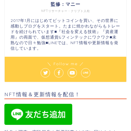
監修：マニー
NFTリサーチャー・クリプト人柱
2017年1月にはじめてビットコインを買い、その世界に
感動しブログをスタート。たまに焼かれながらもトレー
ドを続けられています■『社会を変える技術』『資産運
用』の両面で、仮想通貨&フィンテックにワクワク■未
熟なので日々勉強■LINEでは、NFT情報や更新情報を発
信しています。
＼ Follow me ／
NFT情報＆更新情報を配信！