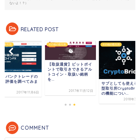
ないよ！？）
RELATED POST
他の取引所
その他の取引所
その他の取引所
【取扱通貨】ビットポイ
ントで取引きできるアル
トコイン・取扱い銘柄
ットバンクトレードの
を...
判＆評価を調べてみま
サブとしても使える
た。
型取引所CryptoBrid
2017年11月12日
2017年11月6日
の機能につい...
2018年3
COMMENT