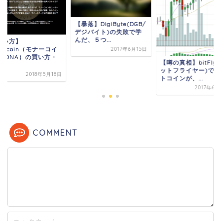
【暴落】DigiByte(DGB/
デジバイト)の失敗で学
んだ、５つ...
買い方】
nacoin（モナーコイ
2017年6月15日
/MONA）の買い方・
【噂の真相】bitFlye
..
ットフライヤー)でラ
2018年5月18日
トコインが、...
2017年6
COMMENT