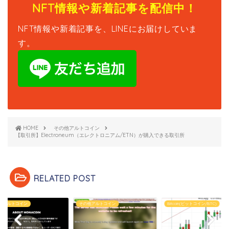
NFT情報や新着記事を配信中！
NFT情報や新着記事を、LINEにお届けしていま
す。
HOME
その他アルトコイン
【取引所】Electroneum（エレクトロニアム/ETN）が購入できる取引所
RELATED POST
他アルトコイン
その他アルトコイン
Bitcoin(ビットコイン/BTC)